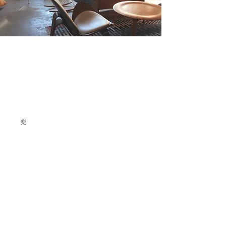
音楽スタジオ、ギャラリー、
レンタルルームを、様々な
活
動やイベントなどにご利用い
ただけます。
​
楽器練習、ミニコンサート、撮影会、コワー
キングスペース、作品展示・販売、ワークシ
ョップ、講習会、同窓会、調理、習い事教
室、サロン etc...
​詳しくはやまそら管理人（カフェ）にお問い合
わせください。