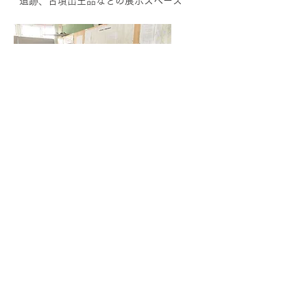
遺跡、古墳出土品などの展示スペース
〒722-0202 広島県尾道市原田町梶山田６６
​開館時間 10：00〜16：00 月曜・火曜休館
yamasora_harada@yamasora-onomichi.com
|
Tel&Fax:
0848-51-6700